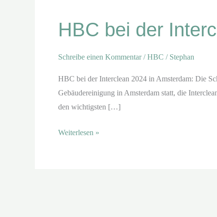
bei
HBC bei der Inter
der
Interclean
2024
Schreibe einen Kommentar
/
HBC
/
Stephan
in
HBC bei der Interclean 2024 in Amsterdam: Die Sch
Amsterdam
Gebäudereinigung in Amsterdam statt, die Interclea
den wichtigsten […]
Weiterlesen »