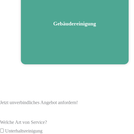
nicht nur Ihre Belegschaft rundum wohl, sondern
auch eine Werterhaltung des Gebäudes wird erzielt.
Gebäudereinigung
Mehr erfahren
Jetzt unverbindliches Angebot anfordern!
Welche Art von Service?
Unterhaltsreinigung