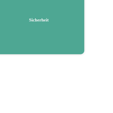
jeglicher Art die beste Sicherheit und Bewachung.
Wir sorgen für Sicherheit rund um die Uhr.
Sicherheit
Mehr erfahren