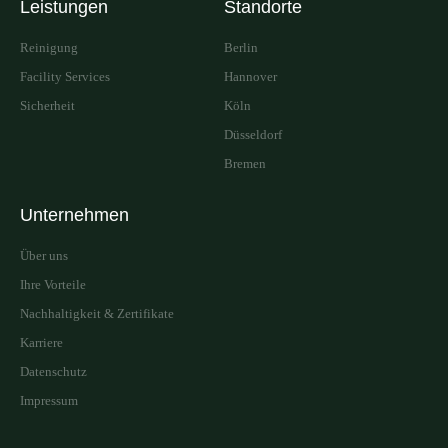
Leistungen
Standorte
Reinigung
Berlin
Facility Services
Hannover
Sicherheit
Köln
Düsseldorf
Bremen
Unternehmen
Über uns
Ihre Vorteile
Nachhaltigkeit & Zertifikate
Karriere
Datenschutz
Impressum