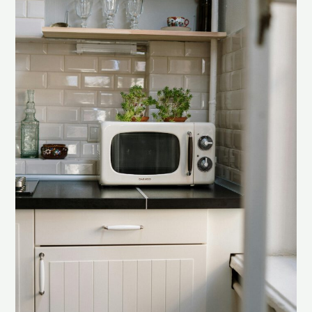
von
Mikrowellen:
Für
hygienische
Büroräume