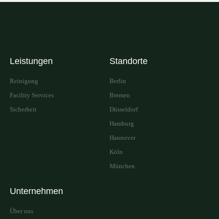
Leistungen
Standorte
Reinigung
Berlin
Facility Services
Bremen
Sicherheit
Düsseldorf
Hamburg
Hannover
Köln
München
Unternehmen
Über uns