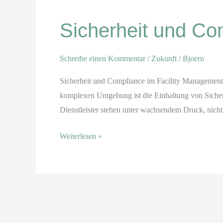
und
Sicherheit und Co
Compliance
im
Facility
Schreibe einen Kommentar
/
Zukunft
/
Bjoern
Management
Sicherheit und Compliance im Facility Management 
komplexen Umgebung ist die Einhaltung von Sicher
Dienstleister stehen unter wachsendem Druck, nicht 
Weiterlesen »