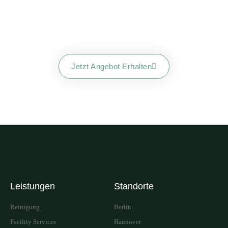
Einfach Und Schnell Zur Perfekten Dienstleistung Für Ihr
Objekt. Nehmen Sie Jetzt Kontakt Auf!
Jetzt Angebot Erhalten
Leistungen
Standorte
Reinigung
Berlin
Facility Services
Hannover