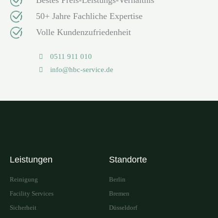
Bestes Preis-Leistungs-Verhältnis
50+ Jahre Fachliche Expertise
Volle Kundenzufriedenheit
0511 911 010
info@hbc-service.de
Leistungen
Standorte
Reinigung
Berlin
Facility Services
Bremen
Sicherheit
Düsseldorf