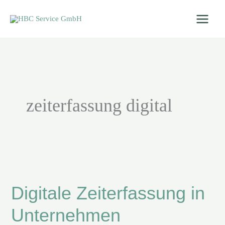
Zum
Inhalt
springen
zeiterfassung digital
Digitale
Zeiterfassung
Digitale Zeiterfassung in
in
Unternehmen
Unternehmen