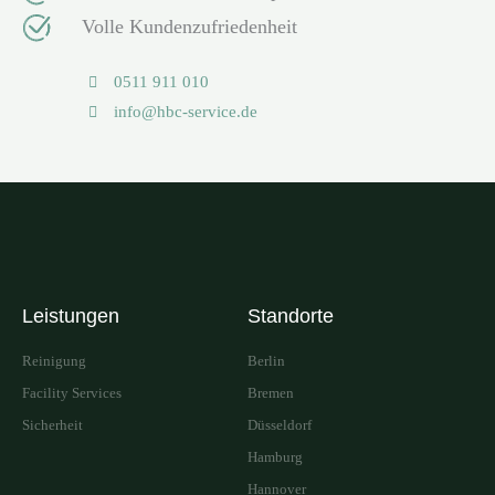
Volle Kundenzufriedenheit
0511 911 010
info@hbc-service.de
Leistungen
Standorte
Reinigung
Berlin
Facility Services
Bremen
Sicherheit
Düsseldorf
Hamburg
Hannover