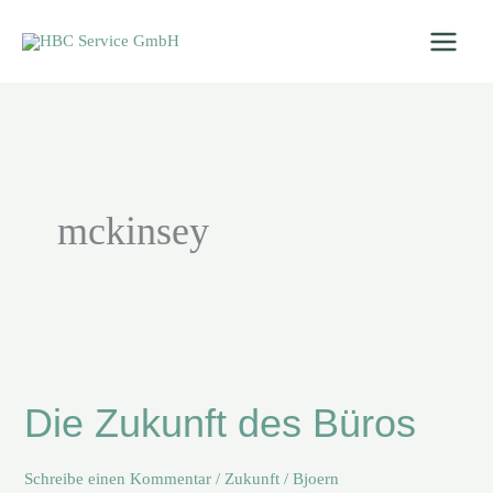
Zum
Inhalt
springen
mckinsey
Die
Zukunft
Die Zukunft des Büros
des
Büros
Schreibe einen Kommentar
/
Zukunft
/
Bjoern