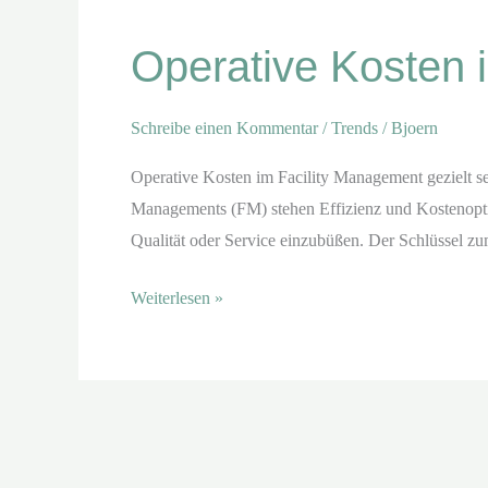
Kosten
Operative Kosten 
im
Facility
Management
Schreibe einen Kommentar
/
Trends
/
Bjoern
Operative Kosten im Facility Management gezielt s
Managements (FM) stehen Effizienz und Kostenopti
Qualität oder Service einzubüßen. Der Schlüssel zum
Weiterlesen »