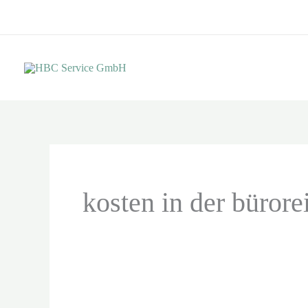
Zum
Inhalt
springen
kosten in der büror
Operative