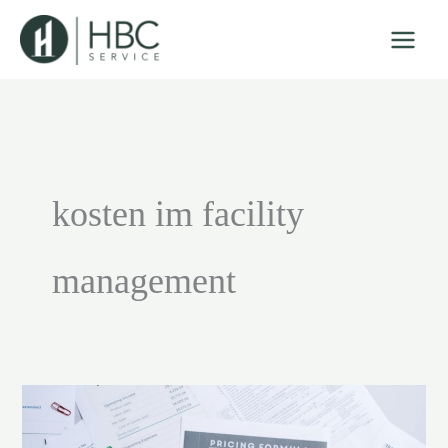
Zum
Inhalt
springen
kosten im facility
management
Operative
Kosten