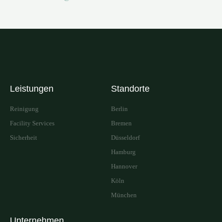
Leistungen
Standorte
Reinigung
Berlin
Facility Services
Bremen
Sicherheit
Düsseldorf
Hamburg
Hannover
Köln
München
Unternehmen