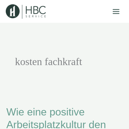
Zum
Inhalt
springen
kosten fachkraft
Wie
eine
Wie eine positive
positive
Arbeitsplatzkultur
Arbeitsplatzkultur den
den