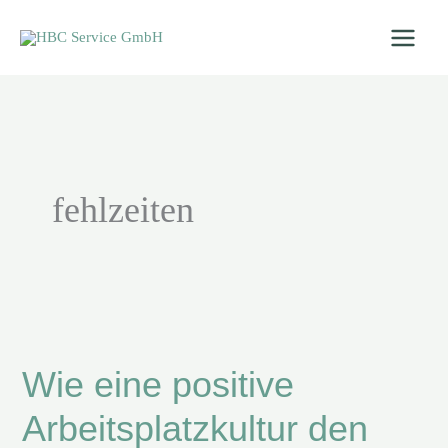
Zum
Inhalt
springen
fehlzeiten
Wie
eine
Wie eine positive
positive
Arbeitsplatzkultur
Arbeitsplatzkultur den
den