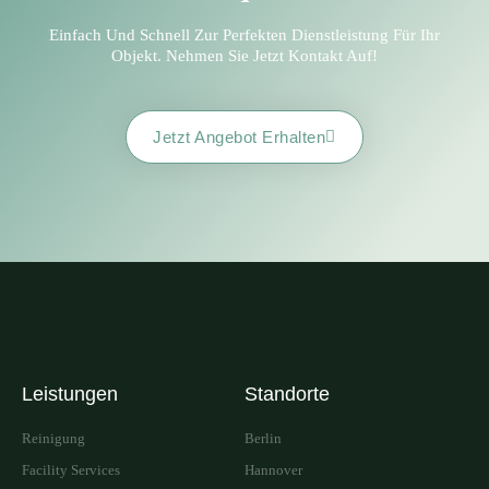
Einfach Und Schnell Zur Perfekten Dienstleistung Für Ihr
Objekt. Nehmen Sie Jetzt Kontakt Auf!
Jetzt Angebot Erhalten
Leistungen
Standorte
Reinigung
Berlin
Facility Services
Hannover